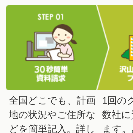
全国どこでも、計画
1回の
地の状況やご住所な
数社に
どを簡単記入。詳し
ます。